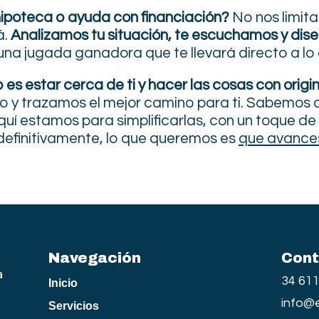
hipoteca o ayuda con financiación?
No nos limita
á.
Analizamos tu situación, te escuchamos y dis
una jugada ganadora que te llevará directo a lo
o es estar cerca de ti y hacer las cosas con origi
o y trazamos el mejor camino para ti. Sabemos 
uí estamos para simplificarlas, con un toque de
definitivamente, lo que queremos es
que avances
Navegación
Cont
a
34 61
Inicio
info@
Servicios