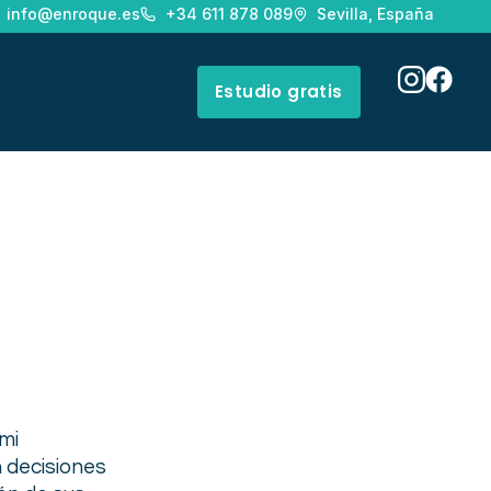
info@enroque.es
+34 611 878 089
Sevilla, España
Estudio gratis
mi
n decisiones