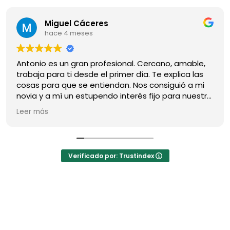
Miguel Cáceres
hace 4 meses
Antonio es un gran profesional. Cercano, amable,
trabaja para ti desde el primer día. Te explica las
cosas para que se entiendan. Nos consiguió a mi
novia y a mí un estupendo interés fijo para nuestra
hipoteca. Sin él, hubiéramos estado muy perdidos
Leer más
en toda la gestión de la hipoteca para la compra
de nuestra primera vivienda. ¡¡100% RECOMENDABLE!!
Verificado por: Trustindex